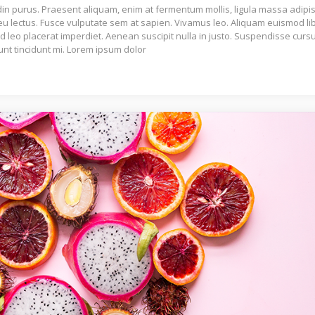
udin purus. Praesent aliquam, enim at fermentum mollis, ligula massa adipi
 eu lectus. Fusce vulputate sem at sapien. Vivamus leo. Aliquam euismod li
ed leo placerat imperdiet. Aenean suscipit nulla in justo. Suspendisse curs
unt tincidunt mi. Lorem ipsum dolor