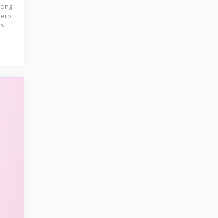
scing
bero
us