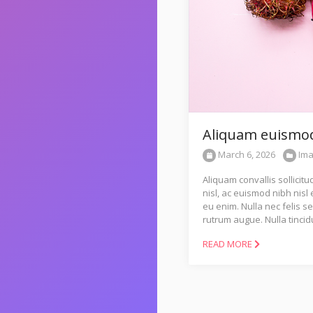
Aliquam euismod 
March 6, 2026
Im
Aliquam convallis sollicit
nisl, ac euismod nibh nisl
eu enim. Nulla nec felis s
rutrum augue. Nulla tincid
READ MORE