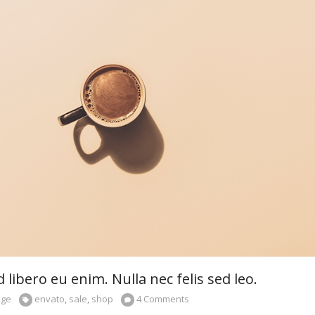
libero eu enim. Nulla nec felis sed leo.
age
envato
,
sale
,
shop
4 Comments