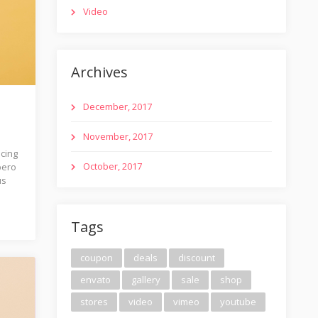
Video
Archives
December, 2017
November, 2017
scing
October, 2017
bero
us
Tags
coupon
deals
discount
envato
gallery
sale
shop
stores
video
vimeo
youtube