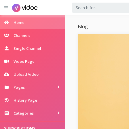
Home
Blog
Channels
Single Channel
Video Page
Upload Video
Pages
History Page
Categories
SUBSCRIPTIONS