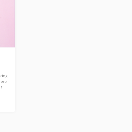
scing
bero
us