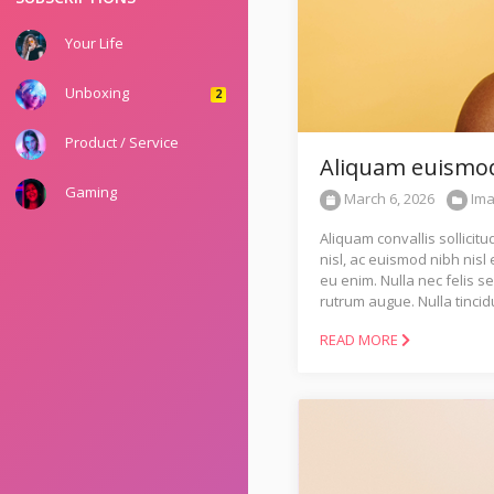
Your Life
Unboxing
2
Product / Service
Aliquam euismod 
Gaming
March 6, 2026
Im
Aliquam convallis sollicit
nisl, ac euismod nibh nisl
eu enim. Nulla nec felis s
rutrum augue. Nulla tincid
READ MORE