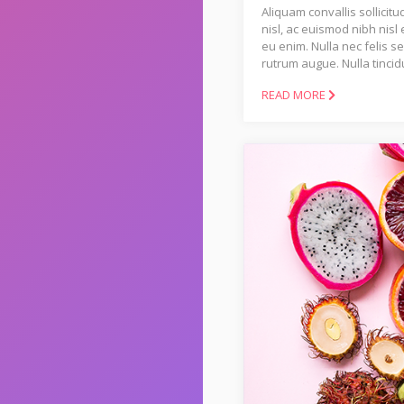
Aliquam convallis sollicit
nisl, ac euismod nibh nisl
eu enim. Nulla nec felis s
rutrum augue. Nulla tincid
READ MORE