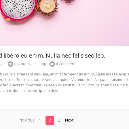
libero eu enim. Nulla nec felis sed leo.
age
envato
,
sale
,
shop
4 Comments
udin purus. Praesent aliquam, enim at fermentum mollis, ligula massa adipi
 eu lectus. Fusce vulputate sem at sapien. Vivamus leo. Aliquam euismod li
ed leo placerat imperdiet. Aenean suscipit nulla in justo. Suspendisse curs
unt tincidunt mi. Lorem ipsum dolor
(current)
Previous
1
2
3
Next